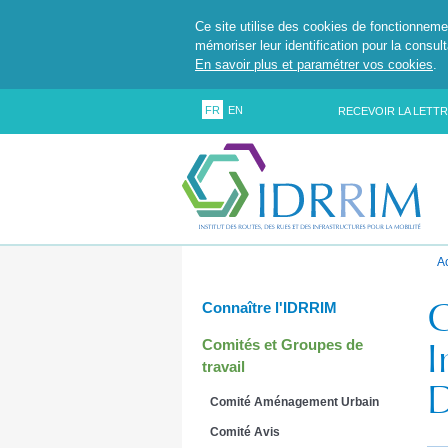
Ce site utilise des cookies de fonctionneme
mémoriser leur identification pour la consul
En savoir plus et paramétrer vos cookies
.
FR
EN
RECEVOIR LA LETTR
A
G
Connaître l'IDRRIM
I
Comités et Groupes de
travail
D
Comité Aménagement Urbain
Comité Avis