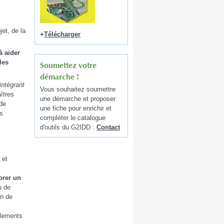
et, de la
+
Télécharger
à aider
les
Soumettez votre
démarche !
intégrant
Vous souhaitez soumettre
îtres
une démarche et proposer
 de
une fiche pour enrichir et
es
compléter le catalogue
d'outils du G2IDD :
Contact
, et
orer un
u de
on de
glements