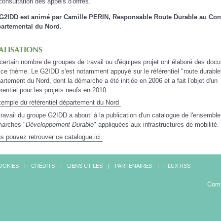
consultation des appels d'offres.
G2IDD est animé par Camille PERIN, Responsable Route Durable au Con
artemental du Nord.
ALISATIONS
certain nombre de groupes de travail ou d'équipes projet ont élaboré des doc
 ce thème. Le G2IDD s'est notamment appuyé sur le référentiel "route durable
artement du Nord, dont la démarche a été initiée en 2006 et a fait l'objet d'un
érentiel pour les projets neufs en 2010.
xemple du référentiel département du Nord
travail du groupe G2IDD a abouti à la publication d'un catalogue de l'ensembl
arches "
Développement Durable
" appliquées aux infrastructures de mobilité.
s pouvez retrouver ce catalogue ici.
OOKIES
CRÉDITS
LIENS UTILES
PARTENAIRES
FLUX RSS
Comi