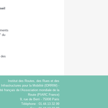
seil
uments
" du
e des
Institut des Routes, des Rues et des
Infrastructures pour la Mobilité (IDRRIM) -
té français de l'Association mondiale de la
Route (PIARC France)
9, rue de Berri - 75008 Paris
Téléphone : 01.44.13.32.99