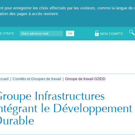
nt pour enregistrer les choix effectués par les visiteurs, comme la langue de 
tation des pages à accès restreint.
E D'INFO
OK
MON COMPTE
ccueil
Comités et Groupes de travail
Groupe de travail G2IDD
roupe Infrastructures
ntégrant le Développement
urable