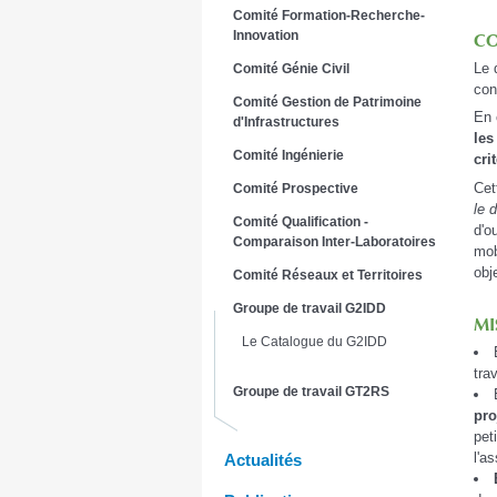
Comité Formation-Recherche-
Innovation
CO
Le 
Comité Génie Civil
con
Comité Gestion de Patrimoine
En 
d'Infrastructures
les
Comité Ingénierie
cri
Cet
Comité Prospective
le 
Comité Qualification -
d'o
Comparaison Inter-Laboratoires
mob
obj
Comité Réseaux et Territoires
Groupe de travail G2IDD
MI
Le Catalogue du G2IDD
tra
Groupe de travail GT2RS
pro
pet
l'a
Actualités