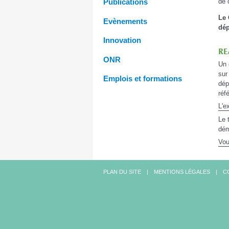
de 
Publications
Le 
Evènements
dép
Innovation
RE
ONR
Un 
sur
Emplois et formations
dép
réf
L'e
Le 
dém
Vou
PLAN DU SITE
MENTIONS LÉGALES
C