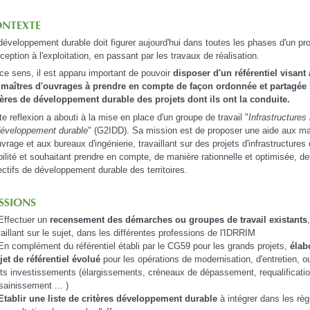
NTEXTE
développement durable doit figurer aujourd'hui dans toutes les phases d'un proj
ception à l'exploitation, en passant par les travaux de réalisation.
ce sens, il est apparu important de pouvoir
disposer d'un référentiel visant 
 maîtres d'ouvrages à prendre en compte de façon ordonnée et partagée 
tères de développement durable des projets dont ils ont la conduite.
te reflexion a abouti à la mise en place d'un groupe de travail "
Infrastructures 
développement durable
" (G2IDD). Sa mission est de proposer une aide aux ma
uvrage et aux bureaux d'ingénierie, travaillant sur des projets d'infrastructures
ilité et souhaitant prendre en compte, de manière rationnelle et optimisée, d
ectifs de développement durable des territoires.
SSIONS
Effectuer un
recensement des démarches ou groupes de travail existants
vaillant sur le sujet, dans les différentes professions de l'IDRRIM
En complément du référentiel établi par le CG59 pour les grands projets,
élab
jet de référentiel évolué
pour les opérations de modernisation, d'entretien, o
its investissements (élargissements, créneaux de dépassement, requalificati
ssainissement ... )
Etablir une liste de critères développement durable
à intégrer dans les rè