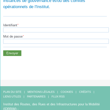
instances de gouvernance et/ou des comités
opérationnels de l'Institut.
Identifiant
*
Mot de passe
*
Envoyer
PLAN DU SITE
MENTIONS LÉGALES
COOKIES
CRÉDITS
LIENS UTILES
PARTENAIRES
FLUX RSS
Institut des Routes, des Rues et des Infrastructures pour la Mobilité
(IDRRIM) -