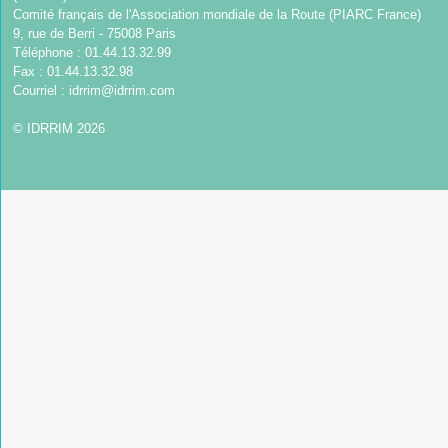
Comité français de l'Association mondiale de la Route (PIARC France)
9, rue de Berri - 75008 Paris
Téléphone : 01.44.13.32.99
Fax : 01.44.13.32.98
Courriel :
idrrim@idrrim.com
© IDRRIM 2026