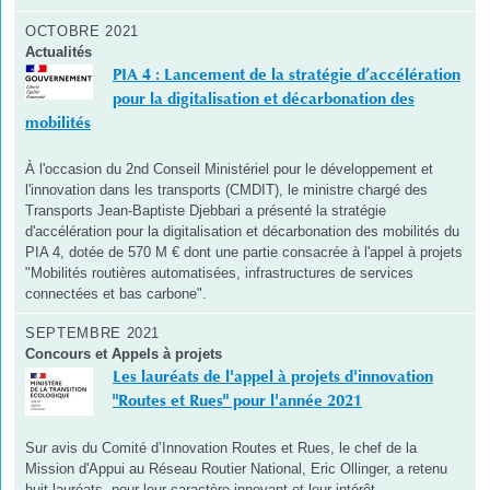
OCTOBRE 2021
Actualités
PIA 4 : Lancement de la stratégie d’accélération
pour la digitalisation et décarbonation des
mobilités
À l'occasion du 2nd Conseil Ministériel pour le développement et
l'innovation dans les transports (CMDIT), le ministre chargé des
Transports Jean-Baptiste Djebbari a présenté la stratégie
d'accélération pour la digitalisation et décarbonation des mobilités du
PIA 4, dotée de 570 M € dont une partie consacrée à l'appel à projets
"Mobilités routières automatisées, infrastructures de services
connectées et bas carbone".
SEPTEMBRE 2021
Concours et Appels à projets
Les lauréats de l'appel à projets d'innovation
"Routes et Rues" pour l'année 2021
Sur avis du Comité d’Innovation Routes et Rues, le chef de la
Mission d'Appui au Réseau Routier National, Eric Ollinger, a retenu
huit lauréats, pour leur caractère innovant et leur intérêt